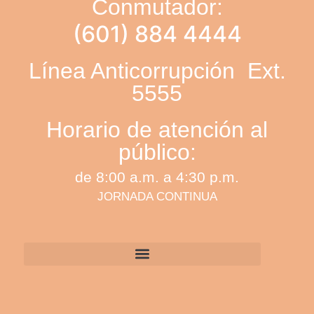
Conmutador:
(601) 884 4444
Línea Anticorrupción Ext.
5555
Horario de atención al
público:
de 8:00 a.m. a 4:30 p.m.
JORNADA CONTINUA
Atención al Ciudadano
Trámites y servicios