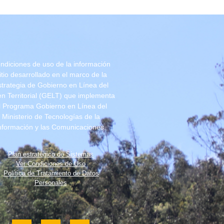
ndiciones de uso de la información
itio desarrollado en el marco de la
trategia de Gobierno en Línea del
n Territorial (GELT) que implementa
l Programa Gobierno en Línea del
Ministerio de Tecnologías de la
nformación y las Comunicaciones.
Plan estratégico de Sistemas
Ver Condiciones de Uso
Política de Tratamiento de Datos
Personales