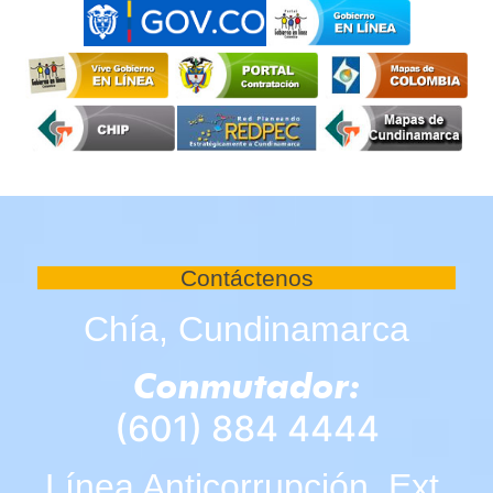
Contáctenos
Chía, Cundinamarca
Conmutador:
(601) 884 4444
Línea Anticorrupción Ext.