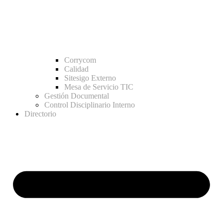
Corrycom
Calidad
Sitesigo Externo
Mesa de Servicio TIC
Gestión Documental
Control Disciplinario Interno
Directorio