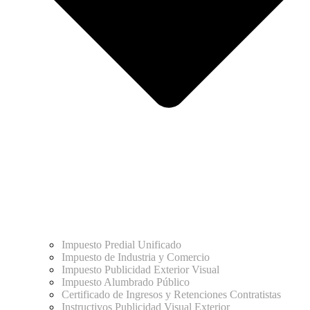
Impuesto Predial Unificado
Impuesto de Industria y Comercio
Impuesto Publicidad Exterior Visual
Impuesto Alumbrado Público
Certificado de Ingresos y Retenciones Contratistas
Instructivos Publicidad Visual Exterior