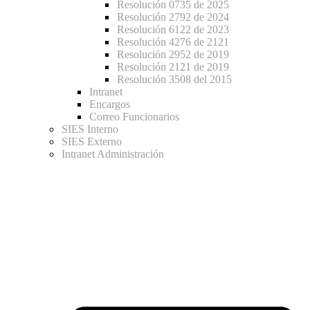
Resolución 0735 de 2025
Resolución 2792 de 2024
Resolución 6122 de 2023
Resolución 4276 de 2121
Resolución 2952 de 2019
Resolución 2121 de 2019
Resolución 3508 del 2015
Intranet
Encargos
Correo Funcionarios
SIES Interno
SIES Externo
Intranet Administración