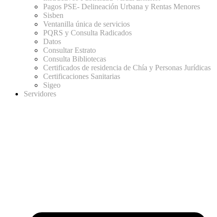
Pagos PSE- Delineación Urbana y Rentas Menores
Sisben
Ventanilla única de servicios
PQRS y Consulta Radicados
Datos
Consultar Estrato
Consulta Bibliotecas
Certificados de residencia de Chía y Personas Jurídicas
Certificaciones Sanitarias
Sigeo
Servidores